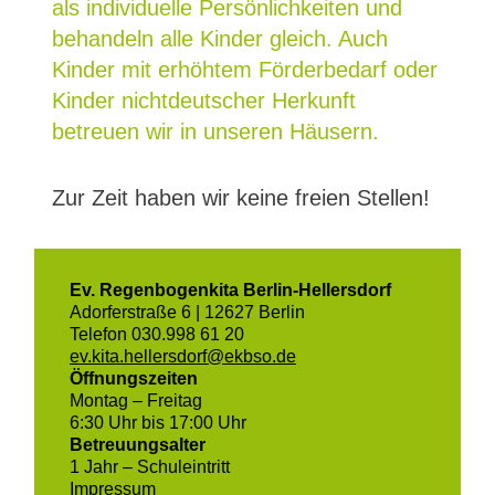
als individuelle Persönlichkeiten und
behandeln alle Kinder gleich. Auch
Kinder mit erhöhtem Förderbedarf oder
Kinder nichtdeutscher Herkunft
betreuen wir in unseren Häusern.
Zur Zeit haben wir keine freien Stellen!
Ev. Regenbogenkita Berlin-Hellersdorf
Adorferstraße 6 | 12627 Berlin
Telefon 030.998 61 20
ev.kita.hellersdorf@ekbso.de
Öffnungszeiten
Montag – Freitag
6:30 Uhr bis 17:00 Uhr
Betreuungsalter
1 Jahr – Schuleintritt
Impressum