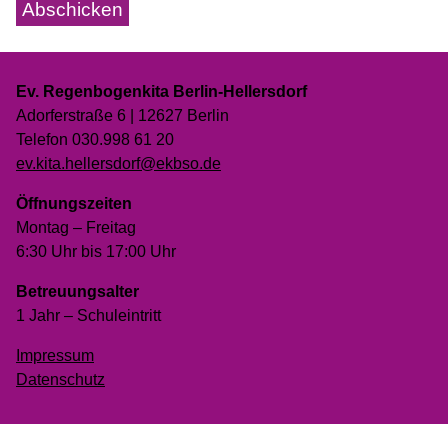
Ev. Regenbogenkita Berlin-Hellersdorf
Adorferstraße 6 | 12627 Berlin
Telefon 030.998 61 20
ev.kita.hellersdorf@ekbso.de
Öffnungszeiten
Montag – Freitag
6:30 Uhr bis 17:00 Uhr
Betreuungsalter
1 Jahr – Schuleintritt
Impressum
Datenschutz